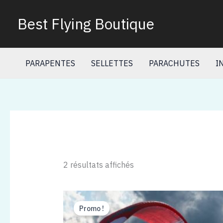
Aller
au
Best Flying Boutique
contenu
PARAPENTES
SELLETTES
PARACHUTES
I
2 résultats affichés
Promo !