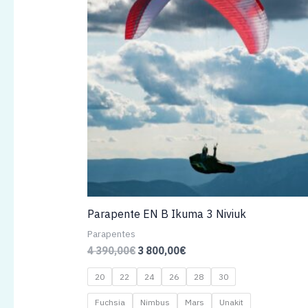
Parapente EN B Ikuma 3 Niviuk
Parapentes
Le
Le
4 390,00
€
3 800,00
€
prix
prix
initial
actuel
20
22
24
26
28
30
était :
est :
4
3
Fuchsia
Nimbus
Mars
Unakit