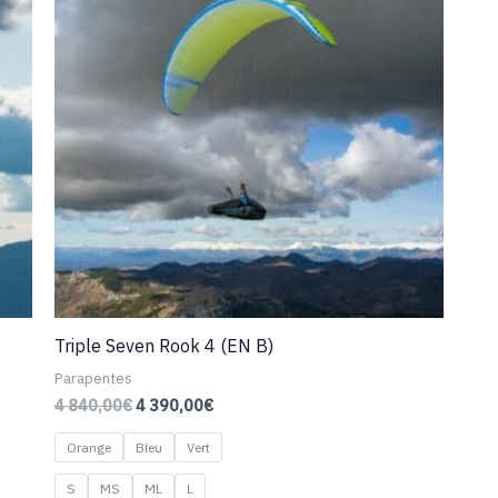
Triple Seven Rook 4 (EN B)
Parapentes
Le
Le
4 840,00
€
4 390,00
€
prix
prix
initial
actuel
Orange
Bleu
Vert
était :
est :
4
4
S
MS
ML
L