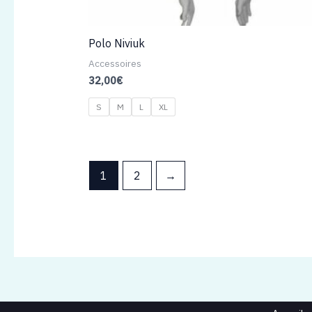
Polo Niviuk
Accessoires
32,00
€
S
M
L
XL
1
2
→