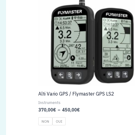
Alti Vario GPS / Flymaster GPS LS2
Instruments
Plage
370,00
€
–
450,00
€
de
prix :
NON
OUI
370,00€
à