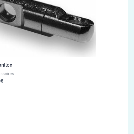
rillon
ssoires
0
€