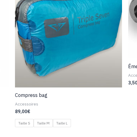
Éme
Acce
3,5
Compress bag
Accessoires
89,00
€
Taille S
Taille M
Taille L