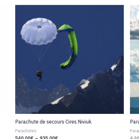
Parachute de secours Cires Niviuk
Par
Parachutes
Para
Plage
540,00
€
–
935,00
€
4 3