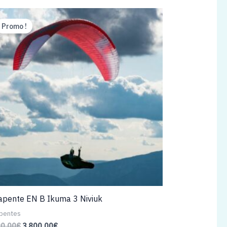
Promo !
apente EN B Ikuma 3 Niviuk
pentes
Le
Le
90,00
€
3 800,00
€