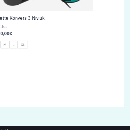
lette Konvers 3 Niviuk
ettes
00,00
€
M
L
XL